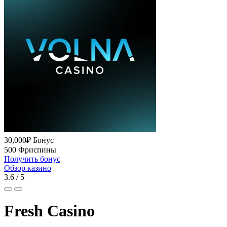
30,000₽
Бонус
500
Фриспины
Получить бонус
Обзор казино
3.6
/ 5
Fresh Casino