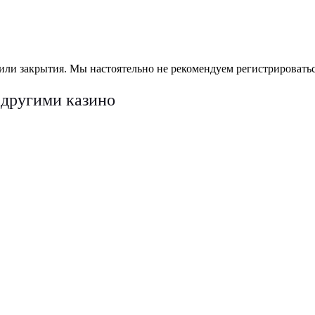
 или закрытия. Мы настоятельно не рекомендуем регистрировать
 другими казино