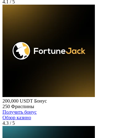
4.1
/ 5
200,000 USDT
Бонус
250
Фриспины
Получить бонус
Обзор казино
4.3
/ 5