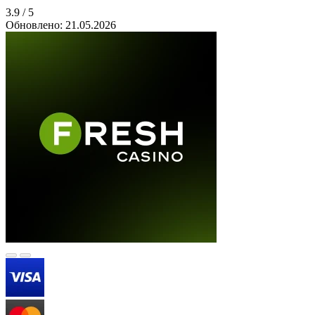
3.9
/ 5
Обновлено:
21.05.2026