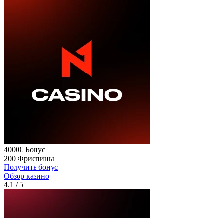
4000€
Бонус
200
Фриспины
Получить бонус
Обзор казино
4.1
/ 5