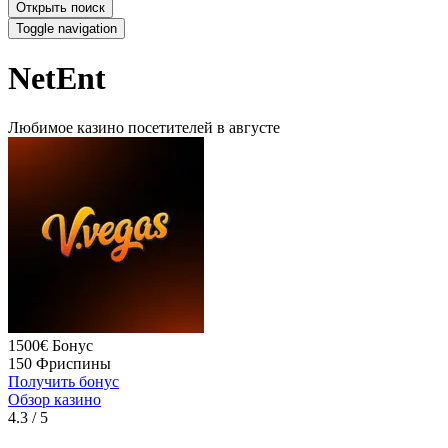
Открыть поиск
Toggle navigation
NetEnt
Любимое казино посетителей
в августе
1500€
Бонус
150
Фриспины
Получить бонус
Обзор казино
4.3
/ 5