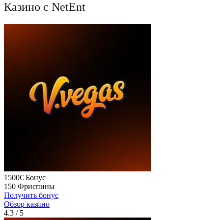
Казино с NetEnt
1500€
Бонус
150
Фриспины
Получить бонус
Обзор казино
4.3
/ 5