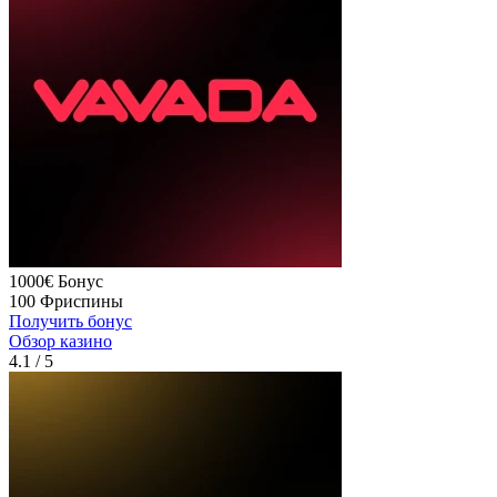
1000€
Бонус
100
Фриспины
Получить бонус
Обзор казино
4.1
/ 5