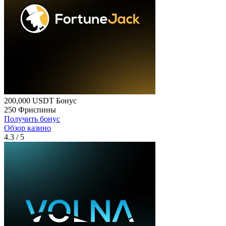
200,000 USDT
Бонус
250
Фриспины
Получить бонус
Обзор казино
4.3
/ 5