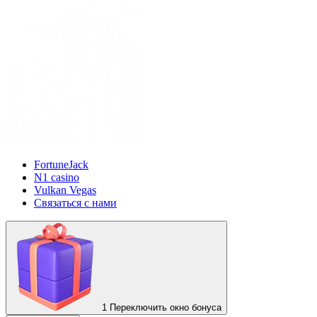
FortuneJack
N1 casino
Vulkan Vegas
Связаться с нами
1
Переключить окно бонуса