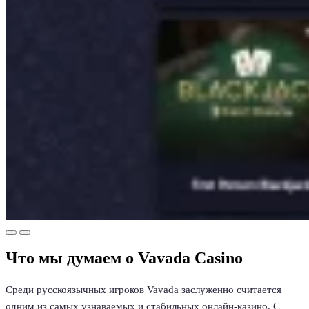
Что мы думаем о Vavada Casino
Среди русскоязычных игроков Vavada заслуженно считается
одним из самых узнаваемых и стабильных онлайн-казино. С