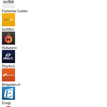
Fantasma Games
IsoftBet
Habanero
Playtech
Betgames.tv
Ezugi