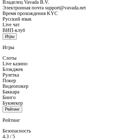
Владелец
Vavada B.V.
Электронная почта
support@vavada.net
Время прохождения KYC
Русский язык
Live чат
ВИП-клуб
Игры
Игры
Слоты
Live казино
Блэкджек
Рулетка
Покер
Видеопокер
Баккара
Бинго
Букмекер
Рейтинг
Рейтинг
Безопасность
4.3
/ 5