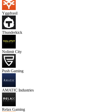
Yggdrasil
Thunderkick
Nolimit City
Push Gaming
AMATIC Industries
Relax Gaming