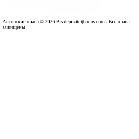
Авторские права © 2026 Bezdepozitnijbonus.com - Все права
защищены