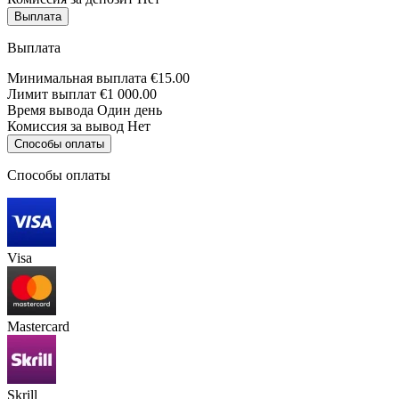
Выплата
Выплата
Минимальная выплата
€15.00
Лимит выплат
€1 000.00
Время вывода
Один день
Комиссия за вывод
Нет
Способы оплаты
Способы оплаты
Visa
Mastercard
Skrill