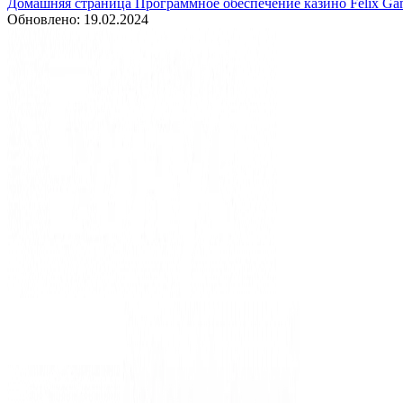
Домашняя страница
Программное обеспечение казино
Felix Ga
Обновлено:
19.02.2024