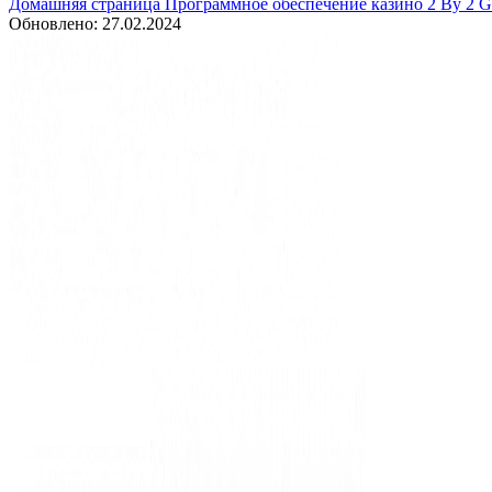
Домашняя страница
Программное обеспечение казино
2 By 2 
Обновлено:
27.02.2024