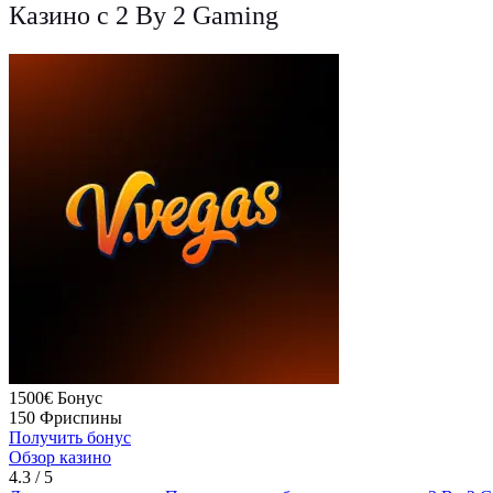
Казино с 2 By 2 Gaming
1500€
Бонус
150
Фриспины
Получить бонус
Обзор казино
4.3
/ 5