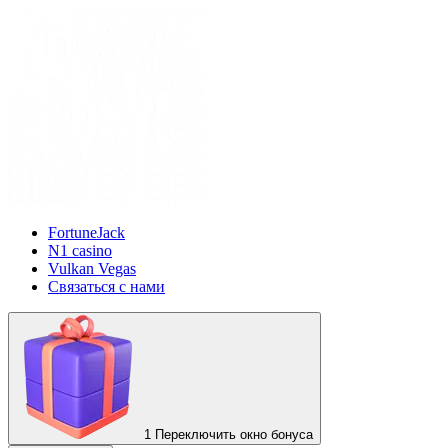
FortuneJack
N1 casino
Vulkan Vegas
Связаться с нами
1
Переключить окно бонуса