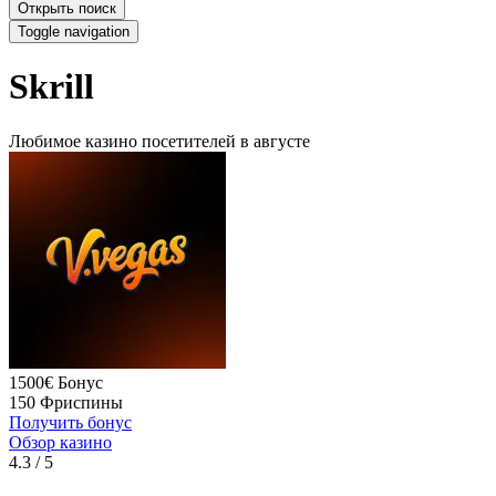
Открыть поиск
Toggle navigation
Skrill
Любимое казино посетителей
в августе
1500€
Бонус
150
Фриспины
Получить бонус
Обзор казино
4.3
/ 5