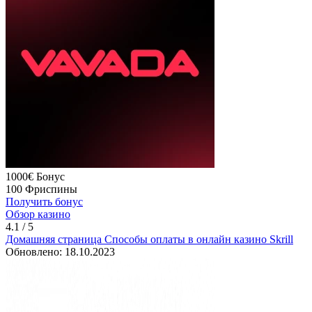
1000€
Бонус
100
Фриспины
Получить бонус
Обзор казино
4.1
/ 5
Домашняя страница
Способы оплаты в онлайн казино
Skrill
Обновлено:
18.10.2023