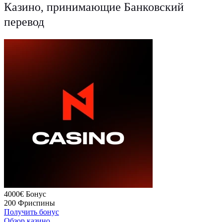
Казино, принимающие Банковский
перевод
4000€
Бонус
200
Фриспины
Получить бонус
Обзор казино