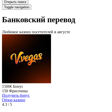
Открыть поиск
Toggle navigation
Банковский перевод
Любимое казино посетителей
в августе
1500€
Бонус
150
Фриспины
Получить бонус
Обзор казино
4.3
/ 5